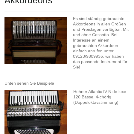
Akkordeons
Es sind ständig gebrauchte
Akkordeons in allen Größen
und Preislagen verfügbar. Mit
und ohne Cassotto. Bei
Interesse an einem
gebrauchten Akkordeon:
einfach anrufen unter
09123/9809936, wir haben
das passende Instrument für
Sie!
Unten sehen Sie Beispiele
Hohner Atlantic IV N de luxe
120 Bässe, 4-chörig
(Doppeloktavstimmung)